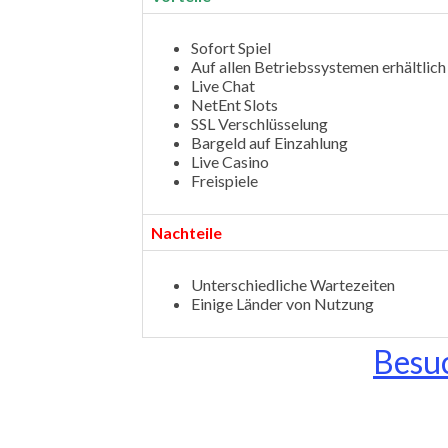
Sofort Spiel
Auf allen Betriebssystemen erhältlich
Live Chat
NetEnt Slots
SSL Verschlüsselung
Bargeld auf Einzahlung
Live Casino
Freispiele
Nachteile
Unterschiedliche Wartezeiten
Einige Länder von Nutzung
Besuc