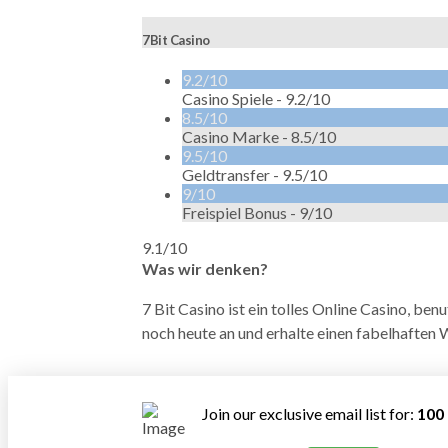
7Bit Casino
9.2/10
Casino Spiele -
9.2/10
8.5/10
Casino Marke -
8.5/10
9.5/10
Geldtransfer -
9.5/10
9/10
Freispiel Bonus -
9/10
9.1/10
Was wir denken?
7 Bit Casino ist ein tolles Online Casino, be
noch heute an und erhalte einen fabelhafte
Join our exclusive email list for:
100 