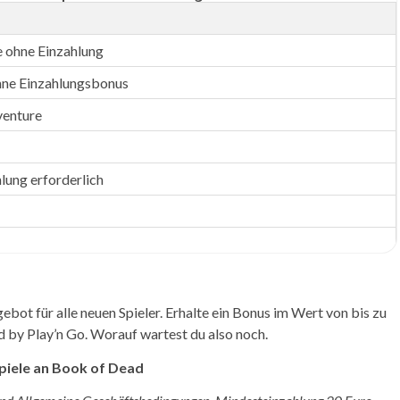
e ohne Einzahlung
ohne Einzahlungsbonus
venture
lung erforderlich
 neuer Kontoinhaber ab 18 Jahren
bot für alle neuen Spieler. Erhalte ein Bonus im Wert von bis zu
d by Play’n Go. Worauf wartest du also noch.
e meisten Länder außer Finnland
spiele an Book of Dead
ten: 100%, Tisch: 5%