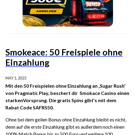
Smokeace: 50 Freispiele ohne
Einzahlung
MAY 1, 2023
Mit den 50 Freispielen ohne Einzahlung an ‚Sugar Rush‘
von Pragmatic Play, beschert dir Smokace Casino einen
starkenVorsprung. Die gratis Spins gibt’s mit dem
Rabat Code SAFRS50.
Ohne bei dem geilen Bonus ohne Einzahlung bleibt es nicht,
denn auf die erste Einzahlung gibt es außerdem noch einen
100% Match Bonus bis zu 500 Euro und weitere 100