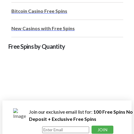
Bitcoin Casino Free Spins
New Casinos with Free Spins
Free Spins by Quantity
Join our exclusive email list for:
100 Free Spins No
Deposit + Exclusive Free Spins